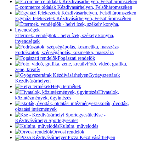
E-commerce oldalak Kézdivásárhelyen, Felsõháromszéken
Egyházi felekezetek Kézdivásárhelyen, Felsõháromszéken
Éttermek, vendéglõk - helyi ízek, székely konyha,
ínyencségek
Fodrászatok, szépségápolás, kozmetika, masszázs
Fogászati rendelõk
Fotó, videó, grafika,
zene, kreatív
Gyógyszertárak
Kézdivásárhelyen
Helyi termékek
Hivatalok,
közintézmények, ügyintézés
Iskolák, óvodák,
oktatási intézmények
Kse -
Kézdivásárhelyi Sportegyesület
Kultúra, művelődés
Orvosi rendelők
Pizza Kézdivásárhelyen