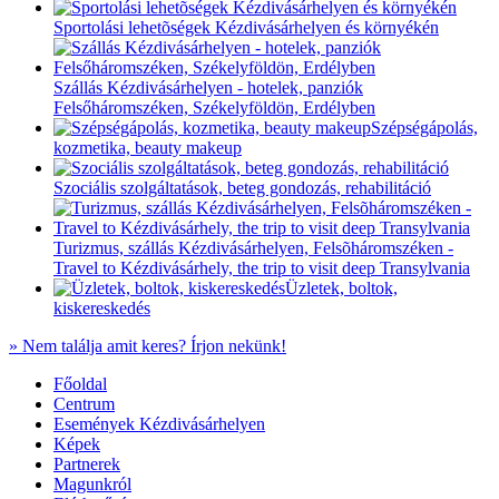
Sportolási lehetõségek Kézdivásárhelyen és környékén
Szállás Kézdivásárhelyen - hotelek, panziók
Felsőháromszéken, Székelyföldön, Erdélyben
Szépségápolás,
kozmetika, beauty makeup
Szociális szolgáltatások, beteg gondozás, rehabilitáció
Turizmus, szállás Kézdivásárhelyen, Felsõháromszéken -
Travel to Kézdivásárhely, the trip to visit deep Transylvania
Üzletek, boltok,
kiskereskedés
» Nem találja amit keres? Írjon nekünk!
Főoldal
Centrum
Események Kézdivásárhelyen
Képek
Partnerek
Magunkról