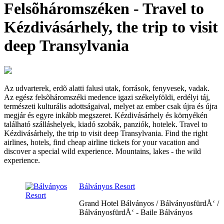
Felsõháromszéken - Travel to
Kézdivásárhely, the trip to visit
deep Transylvania
Az udvarterek, erdõ alatti falusi utak, források, fenyvesek, vadak.
Az egész felsõháromszéki medence igazi székelyföldi, erdélyi táj,
természeti kulturális adottságaival, melyet az ember csak újra és újra
megjár és egyre inkább megszeret. Kézdivásárhely és környékén
található szálláshelyek, kiadó szobák, panziók, hotelek. Travel to
Kézdivásárhely, the trip to visit deep Transylvania. Find the right
airlines, hotels, find cheap airline tickets for your vacation and
discover a special wild experience. Mountains, lakes - the wild
experience.
Bálványos Resort
Grand Hotel Bálványos / BálványosfürdÅ‘ /
BálványosfürdÅ‘ - Baile Bálványos