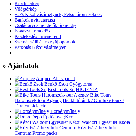
Kézdi térkép
Világtérkép
+2% Kézdivásárhelynek, Felsõháromszéknek
Bankok nyitvatartása
Családorvosi rendelők órarendje
Fogászati rendelők
Közlekedés - menetrend
Szemétszállítás és gyüjtőpontok
Parkolás Kézdivásárhelyen
» Ajánlatok
Airquee
Állásajánlat
Benkő Zsolt
Gyógytorna
Best Tools Srl
HIGIÉNIA
Bike Tours
Haromszek-tour Agency
Bicikli túráink / Our bike tours /
Ture cu biciclete
Borbélyműhely
Depo
Építőanyag
Kert
Kézdi Waldorf Egyesület
Iskola
Kézdivásárhely Infó
Centrum
Promo packs