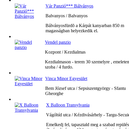
Vár Panzió*** Bálványos
Balvanyos / Balvanyos
Bálványosfürdõ a Kárpát kanyarban 850 m
magasságban helyezkedik el.
Vendel panzio
Kozpont / Kezdialmas
Kezdialmason - terem 30 szemelyre , emeleten
szoba / 4 furdo.
Vinca Minor Egyesület
Bem József utca / Sepsiszentgyörgy - Sfantu
Gheorghe
X Balloon Transylvania
Vágóhíd utca / Kézdivásárhely - Targu-Secui
Emelkedj fel, tapasztald meg a szabad repülés