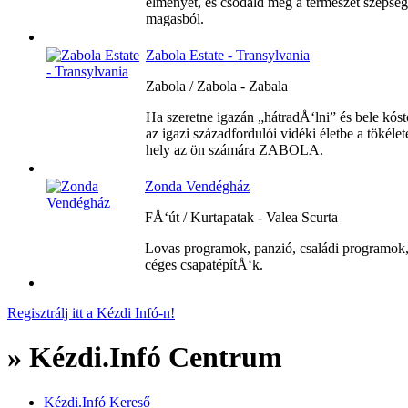
élményét, és csodáld meg a természet szépség
magasból.
Zabola Estate - Transylvania
Zabola / Zabola - Zabala
Ha szeretne igazán „hátradÅ‘lni” és bele kóst
az igazi századfordulói vidéki életbe a tökélet
hely az ön számára ZABOLA.
Zonda Vendégház
FÅ‘út / Kurtapatak - Valea Scurta
Lovas programok, panzió, családi programok
céges csapatépítÅ‘k.
Regisztrálj itt a Kézdi Infó-n!
» Kézdi.Infó Centrum
Kézdi.Infó Kereső