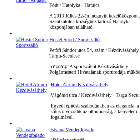
Fõút / Hatolyka - Hatuica
A 2013 Július 22-én megnyílt kezelõközpont 
Szentkatolna községhez tartozó Hatolyka
kõzponjában található.
Hostel Sport / Sportszálló
Petõfi Sándor utca 54. szám / Kézdivásárhely 
Targu-Secuiesc
ðŸ‡­ðŸ‡º A sportszállót Kézdivásárhely
Polgármesteri Hivatalának sportirodája mûködt
Hotel Atrium Kézdivásárhely
Vágóhíd utca / Kézdivásárhely - Targu-Secui
Egyedi építésû szállodánkban az elegancia, a
stílus ötvözõdik az otthonosság, a kényelem
fogalmával.
Istvana Vendegfogado