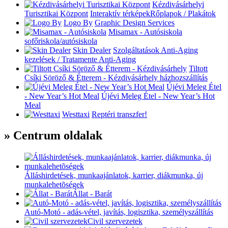
Kézdivásárhelyi
Turisztikai Központ
Interaktív térképek
Rőplapok / Plakátok
Logo By
Graphic Design Services
Misamax - Autósiskola
sofőriskola/autósiskola
Skin Dealer
Szolgáltatások
Anti-Aging
kezelések / Tratamente Anti-Aging
Tiltott
Csíki Söröző & Étterem - Kézdivásárhely
házhozszállítás
Újévi Meleg Étel
- New Year’s Hot Meal
Újévi Meleg Étel - New Year’s Hot
Meal
Westtaxi
Reptéri transzfer!
» Centrum oldalak
Álláshirdetések, munkaajánlatok, karrier, diákmunka, új
munkalehetõségek
Állat - Barát
Autó-Motó - adás-vétel, javítás, logisztika, személyszállítás
Civil szervezetek