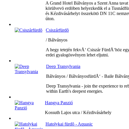
A Grand Hotel Bálványos a Szent Anna tavat
körülvevö erdöben helyezkedik el a Tusnádfü
és Kézdivásárhelyt összekötö DN 11C nemzet
úton.
Csiszárfürdõ
/ Bálványos
A hegy tetején fekvÅ‘ Csiszár FürdÅ‘höz eg
erdei gyalogösvényen lehet eljutni.
Deep Transylvania
Bálványos / BálványosfürdÅ‘ - Baile Bálván
Deep Transylvania - join the experience to re
within Earth's deepest energies.
Hangya Panzió
Kossuth Lajos utca / Kézdivásárhely
Hatolykai fürdõ - Aquasic