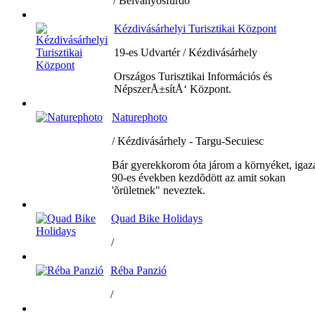
/ Bélványosfürdő
Kézdivásárhelyi Turisztikai Központ
19-es Udvartér / Kézdivásárhely
Országos Turisztikai Információs és
NépszerÅ±sítÅ‘ Központ.
Naturephoto
/ Kézdivásárhely - Targu-Secuiesc
Bár gyerekkorom óta járom a környéket, igaz
90-es években kezdõdött az amit sokan
'õrületnek" neveztek.
Quad Bike Holidays
/
Réba Panzió
/